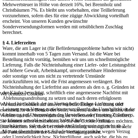
Mehrwertsteuer in Höhe von derzeit 16%, bei Brennholz und
Christbäumen 7%. Es bleibt uns vorbehalten, eine Teillieferung
vorzunehmen, sofern dies für eine zügige Abwicklung vorteilhaft
erscheint. Von unseren Kunden gewünschte
Sonderversendungsformen werden mit ortsüblichem Zuschlag
berechnet.
§ 4. Lieferzeiten
Ware, die am Lager ist (für Beförderungsprobleme haften wir nicht)
kommt innerhalb von 5 Tagen zum Versand. Ist die Ware bei
Bestellung nicht vorrätig, bemühen wir uns um schnellstmögliche
Lieferung. Falls die Nichteinhaltung einer Liefer- oder Leistungsfrist
auf höhere Gewalt, Arbeitskampf, unvorhersehbare Hindernisse
oder sonstige von uns nicht zu vertretende Umstände
zurückzuführen ist, wird die Frist angemessen verlängert. Bei
Nichteinhaltung der Lieferfrist aus anderen als den o. g. Gründen ist
der Käufer berechtigt, schriftlich eine angemessene Nachfrist mit
Wir benutzen Cookies
Ablehnungsandrohung zu setzen und nach deren erfolglosem
Ablauf hinsichtlich der im Vertrag befindlichen Lieferung oder
Wir nutzen Cookies auf unserer Website. Einige von ihnen sind
Leistung vom Vertrag zurückzutreten. Beruht die Unmöglichkeit der
essenziell für den Betrieb der Seite, während andere uns helfen, diese
Lieferung auf Unvermögen des Herstellers oder unseres Zulieferers,
Website und die Nutzererfahrung zu verbessern (Tracking Cookies).
so können sowohl wir als auch der Käufer vom Vertrag
Sie können selbst entscheiden, ob Sie die Cookies zulassen möchten.
zurücktreten, sofern der vereinbarte Liefertermin um mehr als 2
Bitte beachten Sie, dass bei einer Ablehnung womöglich nicht mehr
Monate überschritten ist. Schadensersatzansprüche wegen Verzug
alle Funktionalitäten der Seite zur Verfügung stehen.
oder Unmöglichkeit bzw. Nichterfüllung, auch solche, die bis zu