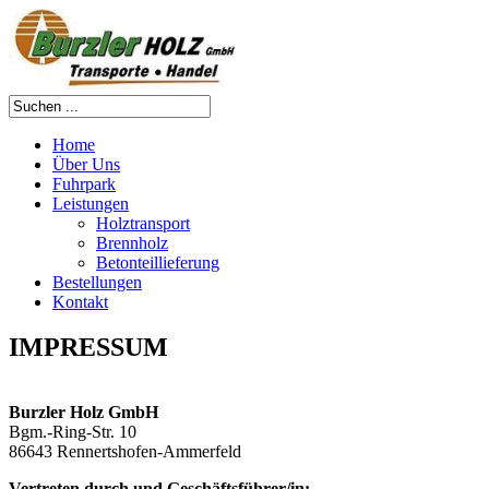
Home
Über Uns
Fuhrpark
Leistungen
Holztransport
Brennholz
Betonteillieferung
Bestellungen
Kontakt
IMPRESSUM
Burzler Holz GmbH
Bgm.-Ring-Str. 10
86643 Rennertshofen-Ammerfeld
Vertreten durch und Geschäftsführer/in: