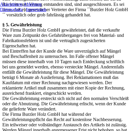
Akzeptieren
Ablehnen
Rücktritt vom Vertrag entstanden sind, sind ausgeschlossen. Es sei
Datenschutz
|
Impressum
denn, daß ein gesetzlicher Vertreter der Firma ´´Burzler Holz GmbH
´´ vorsätzlich oder grob fahrlässig gehandelt hat.
§ 5. Gewährleistung
Die Firma Burzler Holz GmbH gewährleistet, daß die verkaufte
Ware zum Zeitpunkt des Gefahrüberganges frei von Material- und
Fabrikationsfehlern ist und die vertraglich zugesicherten
Eigenschaften hat.
Bei Eintreffen hat der Kunde die Ware unverzüglich auf Mängel
und Beschaffenheit zu untersuchen. Im Falle offener Mängel
müssen diese innerhalb von 10 Tagen nach Entdeckung schriftlich
bei uns gemeldet werden, ebenso versteckte Mängel. Anderenfalls
entfällt die Gewährleistung für diese Mängel. Die Gewährleistung
beträgt 6 Monate ab Auslieferung. Bei Reklamationen muß das
Kaufdatum mit einer Rechnung nachgewiesen werden. Der
reklamierte Artikel muß zusammen mit einer Kopie der Rechnung,
ausreichend frankiert, eingeschickt werden.
Die Gewährleistung erstreckt sich nicht auf den normalen Verschleiß
oder die Abnutzung. Die Gewährleistung erlischt, wenn der Kunde
die gelieferte Ware verändert.
Die Firma Burzler Holz GmbH hat während der
Gewährleistungspflicht das Recht auf kostenlose Nachbesserung.
Ein teilweiser oder vollständiger Austausch des Artikels ist zulässig.
Werden Mängel innerhalb angemessener Frist nicht behoben, so hat